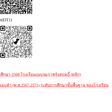
ก(EIT1)
กษา 2568 โรงเรียนเบญจมราชรังสฤษฎิ์ (คลิก)
้า (พ.ศ.2567-2571) ระดับการศึกษาขั้นพื้นฐาน ของโรงเรียน