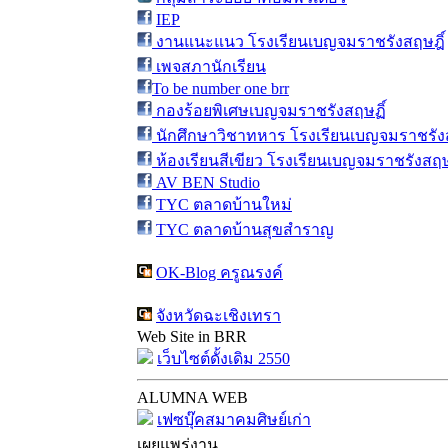
IEP
งานแนะแนว โรงเรียนเบญจมราชรังสฤษฎิ์
เพจสภานักเรียน
To be number one brr
กองร้อยพิเศษเบญจมราชรังสฤษฏิ์
นักศึกษาวิชาทหาร โรงเรียนเบญจมราชรังส
ห้องเรียนสีเขียว โรงเรียนเบญจมราชรังสฤษ
AV BEN Studio
TYC ตลาดบ้านใหม่
TYC ตลาดบ้านสุขสำราญ
OK-Blog ครูณรงค์
จังหวัดฉะเชิงเทรา
Web Site in BRR
เว็บไซต์ดั้งเดิม 2550
ALUMNA WEB
เฟซบุ๊คสมาคมศิษย์เก่า
เผยแพร่งาน