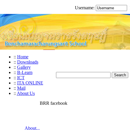
Username:
::
Home
::
Downloads
::
Gallery
::
B-Learn
::
ICT
::
ITA ONLINE
::
Mail
::
About Us
BRR facebook
About...