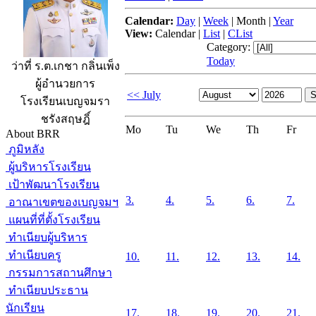
Calendar:
Day
|
Week
|
Month
|
Year
View:
Calendar
|
List
|
CList
Category:
Today
ว่าที่ ร.ต.เกชา กลิ่นเพ็ง
ผู้อำนวยการ
<< July
โรงเรียนเบญจมรา
ชรังสฤษฎิ์
Mo
Tu
We
Th
Fr
About BRR
ภูมิหลัง
ผู้บริหารโรงเรียน
เป้าพัฒนาโรงเรียน
3.
4.
5.
6.
7.
อาณาเขตของเบญจมฯ
แผนที่ที่ตั้งโรงเรียน
ทำเนียบผู้บริหาร
ทำเนียบครู
10.
11.
12.
13.
14.
กรรมการสถานศึกษา
ทำเนียบประธาน
นักเรียน
17.
18.
19.
20.
21.