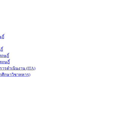
ฎิ์
ิ์
ฤษฎิ์
ฤษฎิ์
ารดำเนินงาน (ITA)
ักศึกษาวิชาทหาร)