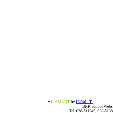
..::
L-AMANT
by
HaYaLeT
BRR School Websi
Tel. 038-511249, 038-5138