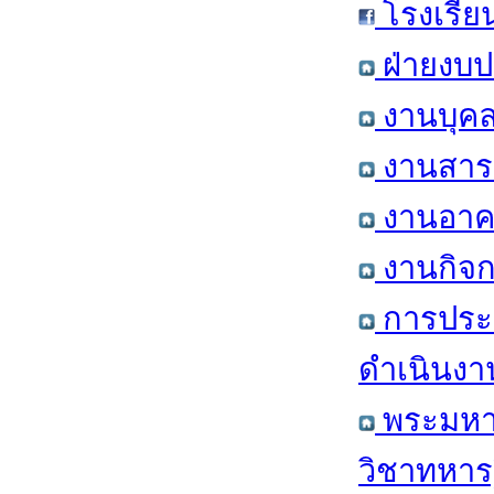
โรงเรีย
ฝ่ายงบป
งานบุคล
งานสารส
งานอาคา
งานกิจก
การประ
ดำเนินงา
พระมหาก
วิชาทหาร