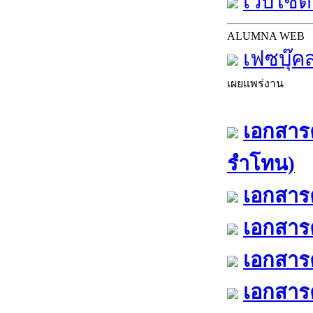
เว็บไซต์
ALUMNA WEB
เฟซบุ๊ค
เผยแพร่งาน
เอกสารค
รำโทน)
เอกสารค
เอกสารค
เอกสารค
เอกสารค