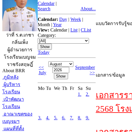
Calendar
|
Search
About...
Calendar:
Day
|
Week
|
แบบวัดการรับรู้ขอ
Month
|
Year
View:
Calendar
|
List
|
CList
ว่าที่ ร.ต.เกชา
Category:
กลิ่นเพ็ง
ผู้อำนวยการ
Today
โรงเรียนเบญจม
ราชรังสฤษฎิ์
<<
September
About BRR
July
>>
เอกสาร/ข้อมูล
ภูมิหลัง
ผู้บริหาร
Mo
Tu
We
Th
Fr
Sa
Su
โรงเรียน
เอกสารรา
1.
2.
เป้าพัฒนา
โรงเรียน
2568 โรงเ
อาณาเขตของ
3.
4.
5.
6.
7.
8.
9.
เบญจมฯ
แผนที่ที่ตั้ง