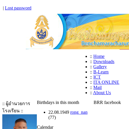
|
Lost password
::
Home
::
Downloads
::
Gallery
::
B-Learn
::
ICT
::
ITA ONLINE
::
Mail
::
About Us
Birthdays in this month
BRR facebook
:: ผู้อำนวยการ
โรงเรียน ::
22.08.1949
rong_nan
(77)
Calendar