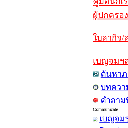
คู่มือนักเ
ผู้ปกครอง
ใบลากิจ/ล
เบญจมฯสาร
ค้นหาภ
บทควา
คำถามท
Communicate
เบญจมร