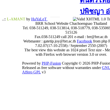
ดนตรีไทย​ 
ปพิชญา​ อ
..::
L-AMANT
by
HaYaLeT
BRR School Website Chachoengsao Thailand
Tel. 038-511249, 038-513814, 038-518779, 038-535069
515126
Fax.038-511249 call 201 e-mail : brr@brr.ac.th
Webmaster : gatetip.joy@brr.ac.th
Facebook
from php 
7.02.07(17-10-2558) / September 2550 (2007)
The best view this website as 1024 pixel Text size - 
with Firefox web browser version 3.0 or over.
Powered by
PHP-Fusion
Copyright © 2026 PHP-Fusion
Released as free software without warranties under
GN
Affero GPL
v3