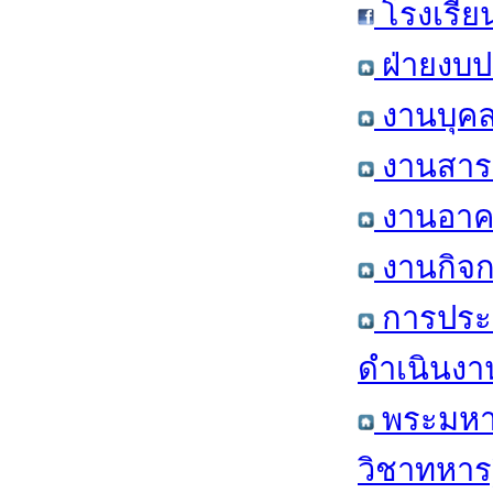
โรงเรีย
ฝ่ายงบป
งานบุคล
งานสารส
งานอาคา
งานกิจก
การประ
ดำเนินงา
พระมหาก
วิชาทหาร