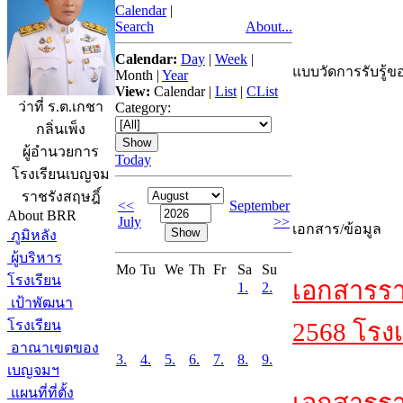
Calendar
|
Search
About...
Calendar:
Day
|
Week
|
แบบวัดการรับรู้ขอ
Month
|
Year
View:
Calendar
|
List
|
CList
ว่าที่ ร.ต.เกชา
Category:
กลิ่นเพ็ง
ผู้อำนวยการ
Today
โรงเรียนเบญจม
ราชรังสฤษฎิ์
<<
September
About BRR
July
>>
เอกสาร/ข้อมูล
ภูมิหลัง
ผู้บริหาร
Mo
Tu
We
Th
Fr
Sa
Su
โรงเรียน
เอกสารรา
1.
2.
เป้าพัฒนา
โรงเรียน
2568 โรงเ
อาณาเขตของ
3.
4.
5.
6.
7.
8.
9.
เบญจมฯ
แผนที่ที่ตั้ง