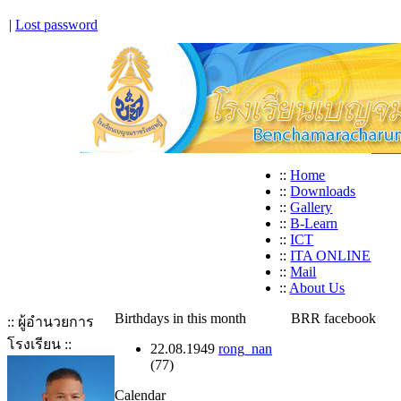
|
Lost password
::
Home
::
Downloads
::
Gallery
::
B-Learn
::
ICT
::
ITA ONLINE
::
Mail
::
About Us
Birthdays in this month
BRR facebook
:: ผู้อำนวยการ
โรงเรียน ::
22.08.1949
rong_nan
(77)
Calendar