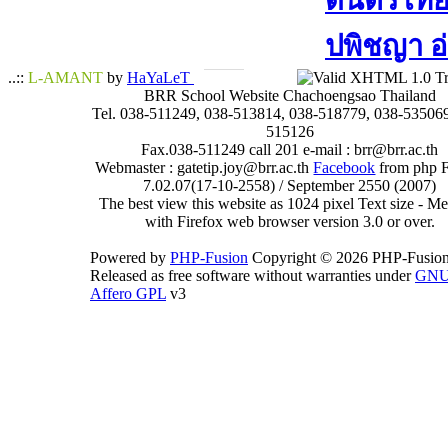
ดนตรีไทย​ 
ปพิชญา​ อ
..::
L-AMANT
by
HaYaLeT
BRR School Website Chachoengsao Thailand
Tel. 038-511249, 038-513814, 038-518779, 038-535069
515126
Fax.038-511249 call 201 e-mail : brr@brr.ac.th
Webmaster : gatetip.joy@brr.ac.th
Facebook
from php 
7.02.07(17-10-2558) / September 2550 (2007)
The best view this website as 1024 pixel Text size - 
with Firefox web browser version 3.0 or over.
Powered by
PHP-Fusion
Copyright © 2026 PHP-Fusion
Released as free software without warranties under
GN
Affero GPL
v3