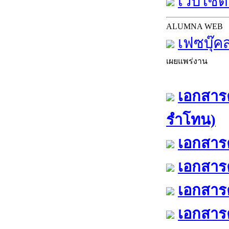
เว็บไซต์
ALUMNA WEB
เฟซบุ๊ค
เผยแพร่งาน
เอกสารค
รำโทน)
เอกสารค
เอกสารค
เอกสารค
เอกสารค