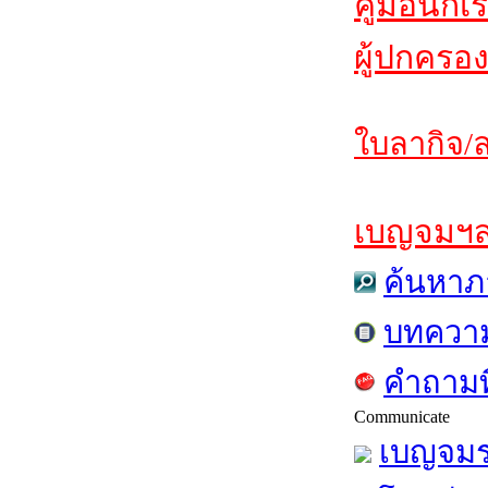
คู่มือนักเ
ผู้ปกครอง
ใบลากิจ/ล
เบญจมฯสาร
ค้นหาภ
บทควา
คำถามท
Communicate
เบญจมร