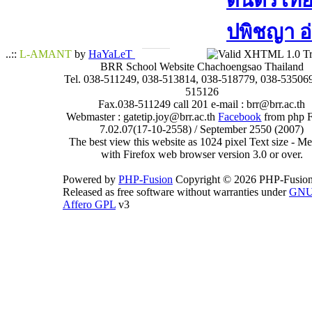
ดนตรีไทย​ 
ปพิชญา​ อ
..::
L-AMANT
by
HaYaLeT
BRR School Website Chachoengsao Thailand
Tel. 038-511249, 038-513814, 038-518779, 038-535069
515126
Fax.038-511249 call 201 e-mail : brr@brr.ac.th
Webmaster : gatetip.joy@brr.ac.th
Facebook
from php 
7.02.07(17-10-2558) / September 2550 (2007)
The best view this website as 1024 pixel Text size - 
with Firefox web browser version 3.0 or over.
Powered by
PHP-Fusion
Copyright © 2026 PHP-Fusion
Released as free software without warranties under
GN
Affero GPL
v3