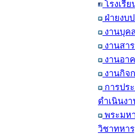
โรงเรีย
ฝ่ายงบป
งานบุคล
งานสารส
งานอาคา
งานกิจก
การประ
ดำเนินงา
พระมหาก
วิชาทหาร