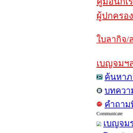
คู่มือนักเ
ผู้ปกครอง
ใบลากิจ/ล
เบญจมฯสาร
ค้นหาภ
บทควา
คำถามท
Communicate
เบญจมร