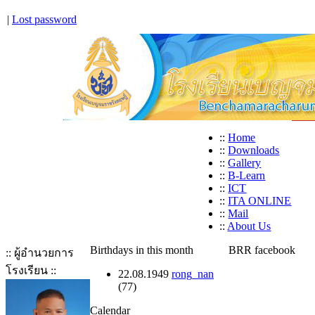
|
Lost password
::
Home
::
Downloads
::
Gallery
::
B-Learn
::
ICT
::
ITA ONLINE
::
Mail
::
About Us
Birthdays in this month
BRR facebook
:: ผู้อำนวยการ
โรงเรียน ::
22.08.1949
rong_nan
(77)
Calendar