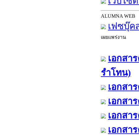
เว็บไซต์
ALUMNA WEB
เฟซบุ๊ค
เผยแพร่งาน
เอกสารค
รำโทน)
เอกสารค
เอกสารค
เอกสารค
เอกสารค