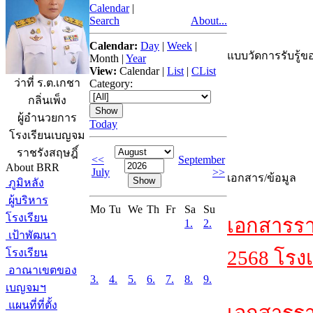
Calendar
|
Search
About...
Calendar:
Day
|
Week
|
แบบวัดการรับรู้ขอ
Month
|
Year
View:
Calendar
|
List
|
CList
ว่าที่ ร.ต.เกชา
Category:
กลิ่นเพ็ง
ผู้อำนวยการ
Today
โรงเรียนเบญจม
ราชรังสฤษฎิ์
<<
September
About BRR
July
>>
เอกสาร/ข้อมูล
ภูมิหลัง
ผู้บริหาร
Mo
Tu
We
Th
Fr
Sa
Su
โรงเรียน
เอกสารรา
1.
2.
เป้าพัฒนา
โรงเรียน
2568 โรงเ
อาณาเขตของ
3.
4.
5.
6.
7.
8.
9.
เบญจมฯ
แผนที่ที่ตั้ง