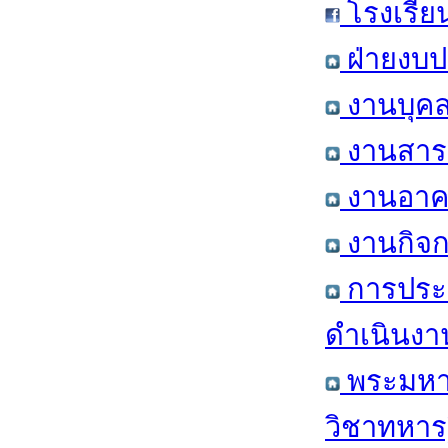
โรงเรีย
ฝ่ายงบป
งานบุคล
งานสารส
งานอาคา
งานกิจก
การประ
ดำเนินงา
พระมหาก
วิชาทหาร