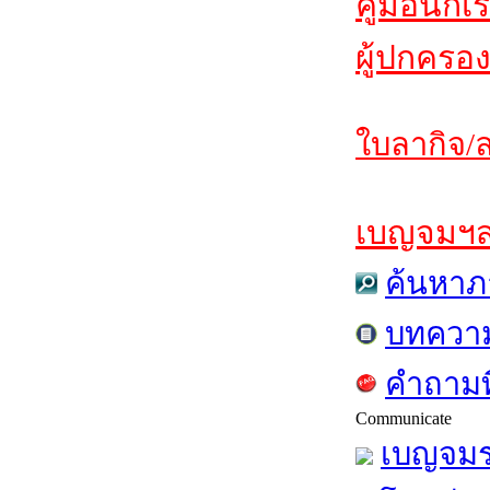
คู่มือนักเ
ผู้ปกครอง
ใบลากิจ/ล
เบญจมฯสาร
ค้นหาภ
บทควา
คำถามท
Communicate
เบญจมร