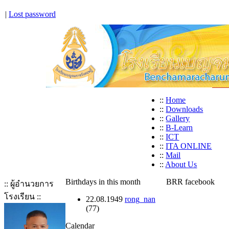
|
Lost password
::
Home
::
Downloads
::
Gallery
::
B-Learn
::
ICT
::
ITA ONLINE
::
Mail
::
About Us
Birthdays in this month
BRR facebook
:: ผู้อำนวยการ
โรงเรียน ::
22.08.1949
rong_nan
(77)
Calendar