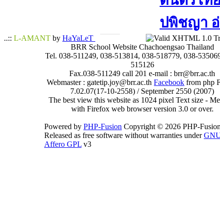
ดนตรีไทย​ 
ปพิชญา​ อ
..::
L-AMANT
by
HaYaLeT
BRR School Website Chachoengsao Thailand
Tel. 038-511249, 038-513814, 038-518779, 038-535069
515126
Fax.038-511249 call 201 e-mail : brr@brr.ac.th
Webmaster : gatetip.joy@brr.ac.th
Facebook
from php 
7.02.07(17-10-2558) / September 2550 (2007)
The best view this website as 1024 pixel Text size - 
with Firefox web browser version 3.0 or over.
Powered by
PHP-Fusion
Copyright © 2026 PHP-Fusion
Released as free software without warranties under
GN
Affero GPL
v3