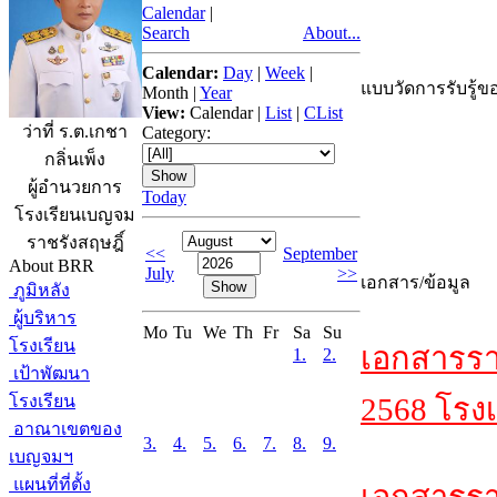
Calendar
|
Search
About...
Calendar:
Day
|
Week
|
แบบวัดการรับรู้ขอ
Month
|
Year
View:
Calendar
|
List
|
CList
ว่าที่ ร.ต.เกชา
Category:
กลิ่นเพ็ง
ผู้อำนวยการ
Today
โรงเรียนเบญจม
ราชรังสฤษฎิ์
<<
September
About BRR
July
>>
เอกสาร/ข้อมูล
ภูมิหลัง
ผู้บริหาร
Mo
Tu
We
Th
Fr
Sa
Su
โรงเรียน
เอกสารรา
1.
2.
เป้าพัฒนา
โรงเรียน
2568 โรงเ
อาณาเขตของ
3.
4.
5.
6.
7.
8.
9.
เบญจมฯ
แผนที่ที่ตั้ง