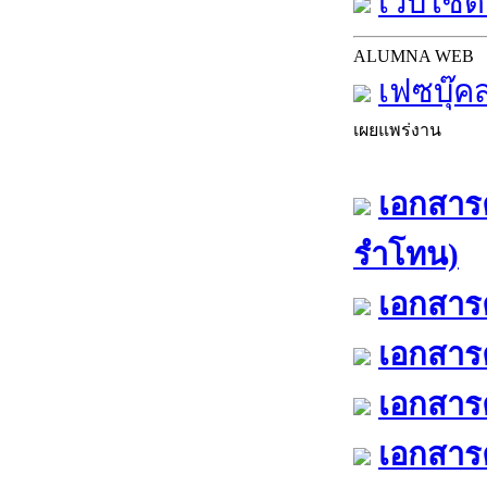
เว็บไซต์
ALUMNA WEB
เฟซบุ๊ค
เผยแพร่งาน
เอกสารค
รำโทน)
เอกสารค
เอกสารค
เอกสารค
เอกสารค