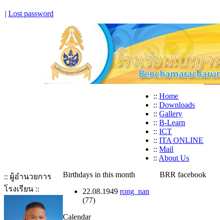
|
Lost password
::
Home
::
Downloads
::
Gallery
::
B-Learn
::
ICT
::
ITA ONLINE
::
Mail
::
About Us
Birthdays in this month
BRR facebook
:: ผู้อำนวยการ
โรงเรียน ::
22.08.1949
rong_nan
(77)
Calendar