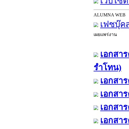
เว็บไซต์
ALUMNA WEB
เฟซบุ๊ค
เผยแพร่งาน
เอกสารค
รำโทน)
เอกสารค
เอกสารค
เอกสารค
เอกสารค