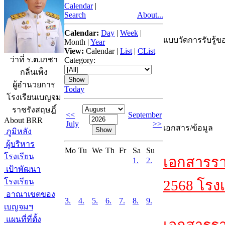
Calendar
|
Search
About...
Calendar:
Day
|
Week
|
แบบวัดการรับรู้ขอ
Month
|
Year
View:
Calendar
|
List
|
CList
ว่าที่ ร.ต.เกชา
Category:
กลิ่นเพ็ง
ผู้อำนวยการ
Today
โรงเรียนเบญจม
ราชรังสฤษฎิ์
<<
September
About BRR
July
>>
เอกสาร/ข้อมูล
ภูมิหลัง
ผู้บริหาร
Mo
Tu
We
Th
Fr
Sa
Su
โรงเรียน
เอกสารรา
1.
2.
เป้าพัฒนา
โรงเรียน
2568 โรงเ
อาณาเขตของ
3.
4.
5.
6.
7.
8.
9.
เบญจมฯ
แผนที่ที่ตั้ง