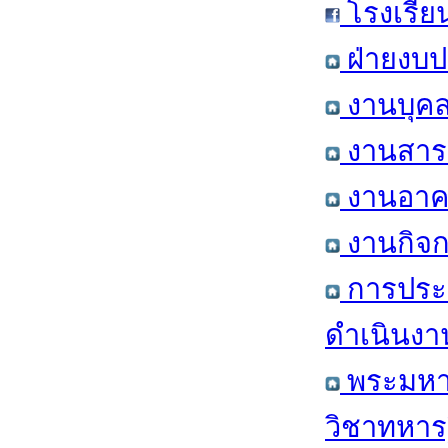
โรงเรีย
ฝ่ายงบป
งานบุคล
งานสารส
งานอาคา
งานกิจก
การประ
ดำเนินงา
พระมหาก
วิชาทหาร