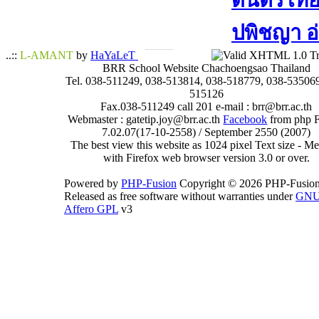
ดนตรีไทย​ 
ปพิชญา​ อ
..::
L-AMANT
by
HaYaLeT
BRR School Website Chachoengsao Thailand
Tel. 038-511249, 038-513814, 038-518779, 038-535069
515126
Fax.038-511249 call 201 e-mail : brr@brr.ac.th
Webmaster : gatetip.joy@brr.ac.th
Facebook
from php 
7.02.07(17-10-2558) / September 2550 (2007)
The best view this website as 1024 pixel Text size - 
with Firefox web browser version 3.0 or over.
Powered by
PHP-Fusion
Copyright © 2026 PHP-Fusion
Released as free software without warranties under
GN
Affero GPL
v3