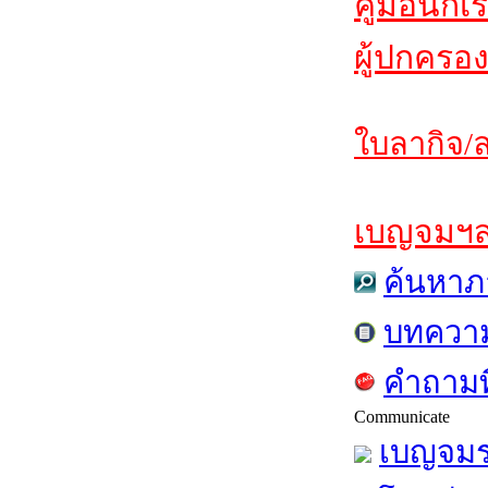
คู่มือนักเ
ผู้ปกครอง
ใบลากิจ/ล
เบญจมฯสาร
ค้นหาภ
บทควา
คำถามท
Communicate
เบญจมร