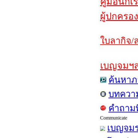
คู่มือนักเ
ผู้ปกครอง
ใบลากิจ/ล
เบญจมฯสาร
ค้นหาภ
บทควา
คำถามท
Communicate
เบญจมร