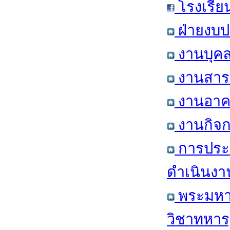
โรงเรีย
ฝ่ายงบป
งานบุคล
งานสารส
งานอาคา
งานกิจก
การประ
ดำเนินงา
พระมหาก
วิชาทหาร