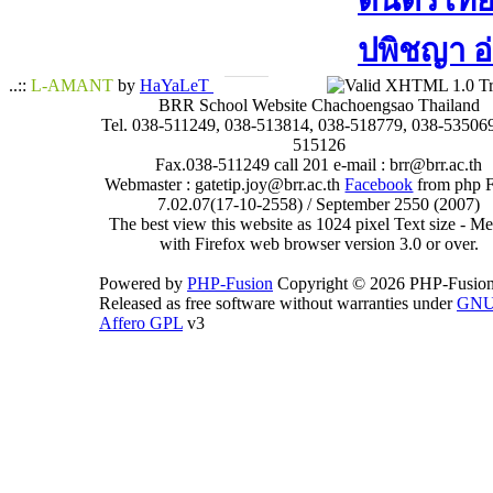
ดนตรีไทย​ 
ปพิชญา​ อ
..::
L-AMANT
by
HaYaLeT
BRR School Website Chachoengsao Thailand
Tel. 038-511249, 038-513814, 038-518779, 038-535069
515126
Fax.038-511249 call 201 e-mail : brr@brr.ac.th
Webmaster : gatetip.joy@brr.ac.th
Facebook
from php 
7.02.07(17-10-2558) / September 2550 (2007)
The best view this website as 1024 pixel Text size - 
with Firefox web browser version 3.0 or over.
Powered by
PHP-Fusion
Copyright © 2026 PHP-Fusion
Released as free software without warranties under
GN
Affero GPL
v3