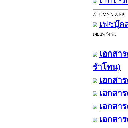
เว็บไซต์
ALUMNA WEB
เฟซบุ๊ค
เผยแพร่งาน
เอกสารค
รำโทน)
เอกสารค
เอกสารค
เอกสารค
เอกสารค