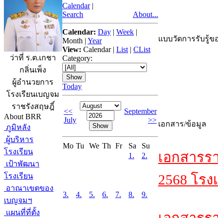
Calendar
|
Search
About...
Calendar:
Day
|
Week
|
แบบวัดการรับรู้ขอ
Month
|
Year
View:
Calendar
|
List
|
CList
ว่าที่ ร.ต.เกชา
Category:
กลิ่นเพ็ง
ผู้อำนวยการ
Today
โรงเรียนเบญจม
ราชรังสฤษฎิ์
<<
September
About BRR
July
>>
เอกสาร/ข้อมูล
ภูมิหลัง
ผู้บริหาร
Mo
Tu
We
Th
Fr
Sa
Su
โรงเรียน
เอกสารรา
1.
2.
เป้าพัฒนา
โรงเรียน
2568 โรงเ
อาณาเขตของ
3.
4.
5.
6.
7.
8.
9.
เบญจมฯ
แผนที่ที่ตั้ง