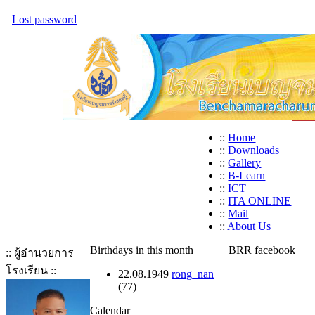
|
Lost password
::
Home
::
Downloads
::
Gallery
::
B-Learn
::
ICT
::
ITA ONLINE
::
Mail
::
About Us
Birthdays in this month
BRR facebook
:: ผู้อำนวยการ
โรงเรียน ::
22.08.1949
rong_nan
(77)
Calendar