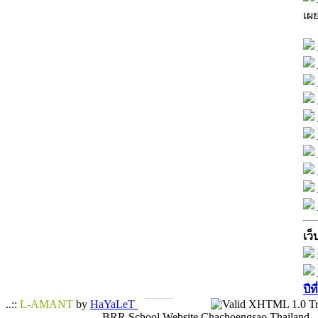
เผ
เว็
ปีท
..::
L-AMANT
by
HaYaLeT
BRR School Website Chachoengsao Thailand