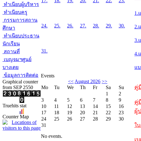
17.
18.
19.
20.
21.
22.
23.
ทำเนียบผู้บริหาร
ทำเนียบครู
1.
กรรมการสถาน
24.
25.
26.
27.
28.
29.
30.
2.
ศึกษา
ทำเนียบประธาน
3.
นักเรียน
31.
สถานที่
4.
เบญจมฯศูนย์
บางเตย
แบ
ข้อมูลการติดต่อ
Events
<<
August 2026
>>
Graphical counter
คู
from SEP 2550
Mo
Tu
We
Th
Fr
Sa
Su
1
2
3
4
5
6
7
8
9
คู่
Truehits stat
10
11
12
13
14
15
16
ผู
17
18
19
20
21
22
23
Counter Map
24
25
26
27
28
29
30
31
ใบ
No events.
เบ