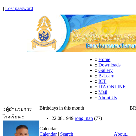
|
Lost password
::
Home
::
Downloads
::
Gallery
::
B-Learn
::
ICT
::
ITA ONLINE
::
Mail
::
About Us
Birthdays in this month
BR
:: ผู้อำนวยการ
โรงเรียน ::
22.08.1949
rong_nan
(77)
Calendar
Calendar
|
Search
About...