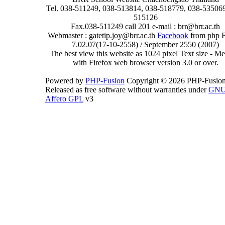
Tel. 038-511249, 038-513814, 038-518779, 038-535069
515126
Fax.038-511249 call 201 e-mail : brr@brr.ac.th
Webmaster : gatetip.joy@brr.ac.th
Facebook
from php 
7.02.07(17-10-2558) / September 2550 (2007)
The best view this website as 1024 pixel Text size - 
with Firefox web browser version 3.0 or over.
Powered by
PHP-Fusion
Copyright © 2026 PHP-Fusion
Released as free software without warranties under
GN
Affero GPL
v3