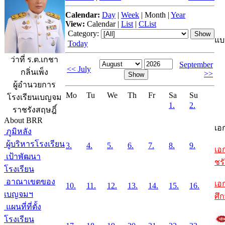
Calendar:
Day
|
Week
|
Month
|
Year
View:
Calendar
|
List
|
CList
Category:
แบ
Today
ว่าที่ ร.ต.เกชา
September
<< July
กลิ่นเพ็ง
>>
ผู้อำนวยการ
Mo
Tu
We
Th
Fr
Sa
Su
โรงเรียนเบญจม
1.
2.
ราชรังสฤษฎิ์
About BRR
เอ
ภูมิหลัง
ผู้บริหารโรงเรียน
3.
4.
5.
6.
7.
8.
9.
เอ
เป้าพัฒนา
ชรั
โรงเรียน
อาณาเขตของ
เอ
10.
11.
12.
13.
14.
15.
16.
เบญจมฯ
ศึ
แผนที่ที่ตั้ง
โรงเรียน