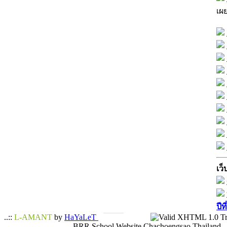
เผ
เว็
ปีท
..::
L-AMANT
by
HaYaLeT
BRR School Website Chachoengsao Thailand