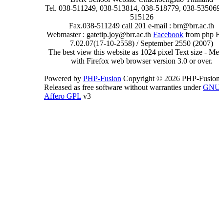
Tel. 038-511249, 038-513814, 038-518779, 038-535069
515126
Fax.038-511249 call 201 e-mail : brr@brr.ac.th
Webmaster : gatetip.joy@brr.ac.th
Facebook
from php 
7.02.07(17-10-2558) / September 2550 (2007)
The best view this website as 1024 pixel Text size - 
with Firefox web browser version 3.0 or over.
Powered by
PHP-Fusion
Copyright © 2026 PHP-Fusion
Released as free software without warranties under
GN
Affero GPL
v3