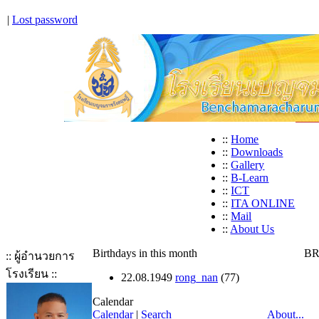
|
Lost password
::
Home
::
Downloads
::
Gallery
::
B-Learn
::
ICT
::
ITA ONLINE
::
Mail
::
About Us
Birthdays in this month
BR
:: ผู้อำนวยการ
โรงเรียน ::
22.08.1949
rong_nan
(77)
Calendar
Calendar
|
Search
About...