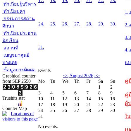
17.
18.
19.
20.
21.
22.
23.
ทำเนียบผู้บริหาร
ทำเนียบครู
1.
กรรมการสถาน
24.
25.
26.
27.
28.
29.
30.
2.
ศึกษา
ทำเนียบประธาน
3.
นักเรียน
31.
สถานที่
4.
เบญจมฯศูนย์
บางเตย
แบ
ข้อมูลการติดต่อ
Events
<<
August 2026
>>
Graphical counter
คู
from SEP 2550
Mo
Tu
We
Th
Fr
Sa
Su
1
2
3
4
5
6
7
8
9
คู่
Truehits stat
10
11
12
13
14
15
16
ผู
17
18
19
20
21
22
23
Counter Map
24
25
26
27
28
29
30
31
ใบ
No events.
เบ