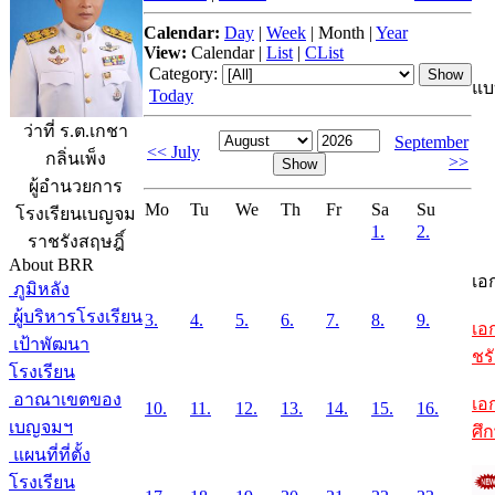
Calendar:
Day
|
Week
|
Month
|
Year
View:
Calendar
|
List
|
CList
Category:
แบ
Today
ว่าที่ ร.ต.เกชา
September
<< July
กลิ่นเพ็ง
>>
ผู้อำนวยการ
Mo
Tu
We
Th
Fr
Sa
Su
โรงเรียนเบญจม
1.
2.
ราชรังสฤษฎิ์
About BRR
เอ
ภูมิหลัง
ผู้บริหารโรงเรียน
3.
4.
5.
6.
7.
8.
9.
เอ
เป้าพัฒนา
ชรั
โรงเรียน
อาณาเขตของ
เอ
10.
11.
12.
13.
14.
15.
16.
เบญจมฯ
ศึ
แผนที่ที่ตั้ง
โรงเรียน