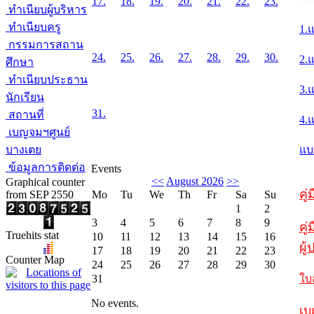
17.
18.
19.
20.
21.
22.
23.
ทำเนียบผู้บริหาร
ทำเนียบครู
1.
กรรมการสถาน
24.
25.
26.
27.
28.
29.
30.
2.
ศึกษา
ทำเนียบประธาน
3.
นักเรียน
31.
สถานที่
4.
เบญจมฯศูนย์
บางเตย
แบ
ข้อมูลการติดต่อ
Events
<<
August 2026
>>
Graphical counter
คู
from SEP 2550
Mo
Tu
We
Th
Fr
Sa
Su
1
2
3
4
5
6
7
8
9
คู่
Truehits stat
10
11
12
13
14
15
16
ผู
17
18
19
20
21
22
23
Counter Map
24
25
26
27
28
29
30
31
ใบ
No events.
เบ