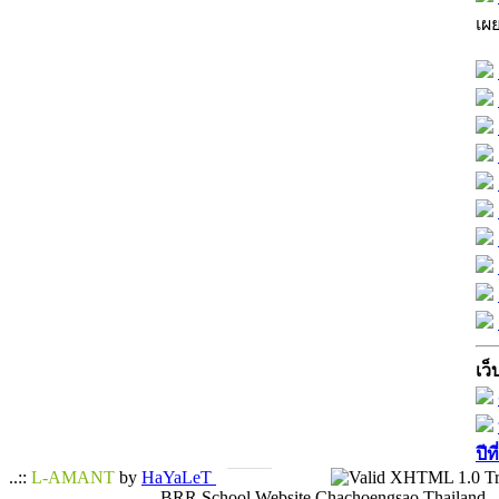
เผ
เว็
ปีท
..::
L-AMANT
by
HaYaLeT
BRR School Website Chachoengsao Thailand