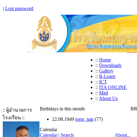
|
Lost password
::
Home
::
Downloads
::
Gallery
::
B-Learn
::
ICT
::
ITA ONLINE
::
Mail
::
About Us
Birthdays in this month
BR
:: ผู้อำนวยการ
โรงเรียน ::
22.08.1949
rong_nan
(77)
Calendar
Calendar
|
Search
About...