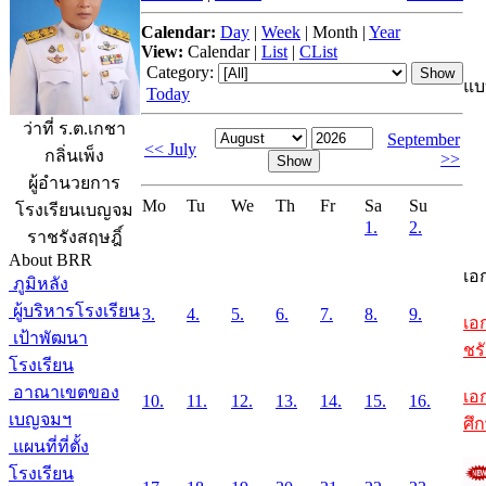
Calendar:
Day
|
Week
|
Month
|
Year
View:
Calendar
|
List
|
CList
Category:
แบ
Today
ว่าที่ ร.ต.เกชา
September
<< July
กลิ่นเพ็ง
>>
ผู้อำนวยการ
Mo
Tu
We
Th
Fr
Sa
Su
โรงเรียนเบญจม
1.
2.
ราชรังสฤษฎิ์
About BRR
เอ
ภูมิหลัง
ผู้บริหารโรงเรียน
3.
4.
5.
6.
7.
8.
9.
เอ
เป้าพัฒนา
ชรั
โรงเรียน
อาณาเขตของ
เอ
10.
11.
12.
13.
14.
15.
16.
เบญจมฯ
ศึ
แผนที่ที่ตั้ง
โรงเรียน