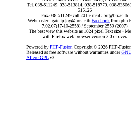
Tel. 038-511249, 038-513814, 038-518779, 038-535069
515126
Fax.038-511249 call 201 e-mail : brr@brr.ac.th
Webmaster : gatetip.joy@brr.ac.th
Facebook
from php 
7.02.07(17-10-2558) / September 2550 (2007)
The best view this website as 1024 pixel Text size - 
with Firefox web browser version 3.0 or over.
Powered by
PHP-Fusion
Copyright © 2026 PHP-Fusion
Released as free software without warranties under
GN
Affero GPL
v3