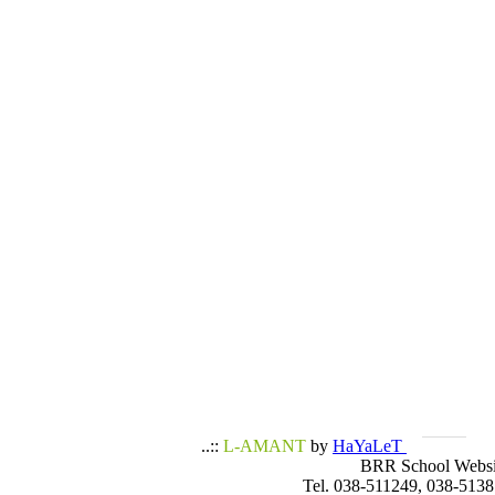
..::
L-AMANT
by
HaYaLeT
BRR School Websi
Tel. 038-511249, 038-5138