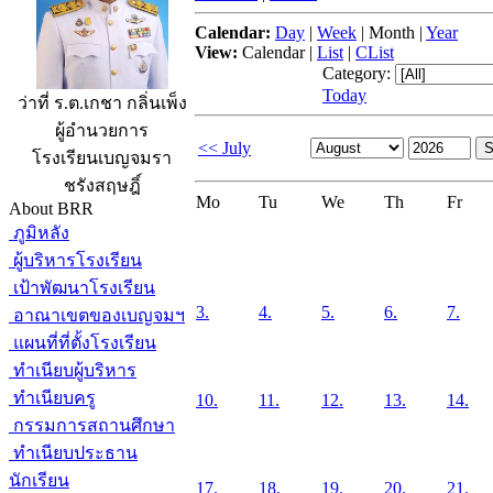
Calendar:
Day
|
Week
|
Month
|
Year
View:
Calendar
|
List
|
CList
Category:
Today
ว่าที่ ร.ต.เกชา กลิ่นเพ็ง
ผู้อำนวยการ
<< July
โรงเรียนเบญจมรา
ชรังสฤษฎิ์
Mo
Tu
We
Th
Fr
About BRR
ภูมิหลัง
ผู้บริหารโรงเรียน
เป้าพัฒนาโรงเรียน
3.
4.
5.
6.
7.
อาณาเขตของเบญจมฯ
แผนที่ที่ตั้งโรงเรียน
ทำเนียบผู้บริหาร
ทำเนียบครู
10.
11.
12.
13.
14.
กรรมการสถานศึกษา
ทำเนียบประธาน
นักเรียน
17.
18.
19.
20.
21.