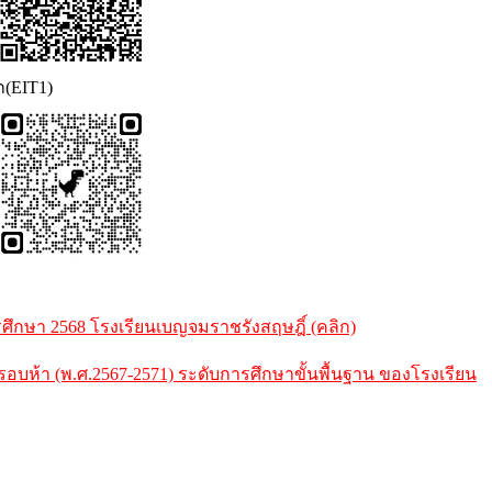
ก(EIT1)
กษา 2568 โรงเรียนเบญจมราชรังสฤษฎิ์ (คลิก)
้า (พ.ศ.2567-2571) ระดับการศึกษาขั้นพื้นฐาน ของโรงเรียน