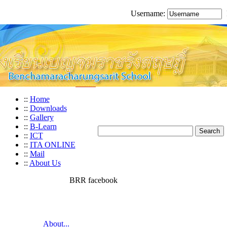
Username:
::
Home
::
Downloads
::
Gallery
::
B-Learn
::
ICT
::
ITA ONLINE
::
Mail
::
About Us
BRR facebook
About...