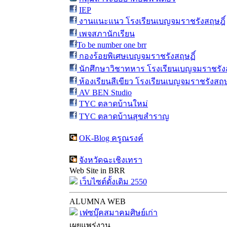
IEP
งานแนะแนว โรงเรียนเบญจมราชรังสฤษฎิ์
เพจสภานักเรียน
To be number one brr
กองร้อยพิเศษเบญจมราชรังสฤษฏิ์
นักศึกษาวิชาทหาร โรงเรียนเบญจมราชรังส
ห้องเรียนสีเขียว โรงเรียนเบญจมราชรังสฤษ
AV BEN Studio
TYC ตลาดบ้านใหม่
TYC ตลาดบ้านสุขสำราญ
OK-Blog ครูณรงค์
จังหวัดฉะเชิงเทรา
Web Site in BRR
เว็บไซต์ดั้งเดิม 2550
ALUMNA WEB
เฟซบุ๊คสมาคมศิษย์เก่า
เผยแพร่งาน