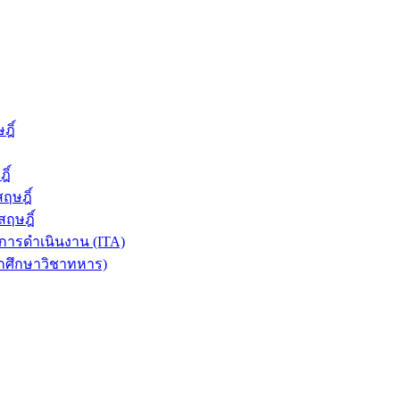
ฎิ์
ิ์
ฤษฎิ์
ฤษฎิ์
ารดำเนินงาน (ITA)
ักศึกษาวิชาทหาร)