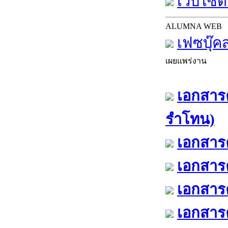
เว็บไซต์
ALUMNA WEB
เฟซบุ๊ค
เผยแพร่งาน
เอกสารค
รำโทน)
เอกสารค
เอกสารค
เอกสารค
เอกสารค