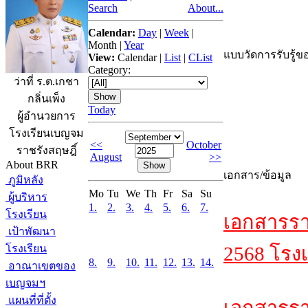
Search
About...
Calendar:
Day
|
Week
|
Month
|
Year
แบบวัดการรับรู้ขอ
View:
Calendar
|
List
|
CList
Category:
ว่าที่ ร.ต.เกชา
กลิ่นเพ็ง
Today
ผู้อำนวยการ
โรงเรียนเบญจม
<<
October
ราชรังสฤษฎิ์
August
>>
About BRR
เอกสาร/ข้อมูล
ภูมิหลัง
Mo
Tu
We
Th
Fr
Sa
Su
ผู้บริหาร
1.
2.
3.
4.
5.
6.
7.
โรงเรียน
เอกสารรา
เป้าพัฒนา
โรงเรียน
2568 โรงเ
8.
9.
10.
11.
12.
13.
14.
อาณาเขตของ
เบญจมฯ
แผนที่ที่ตั้ง