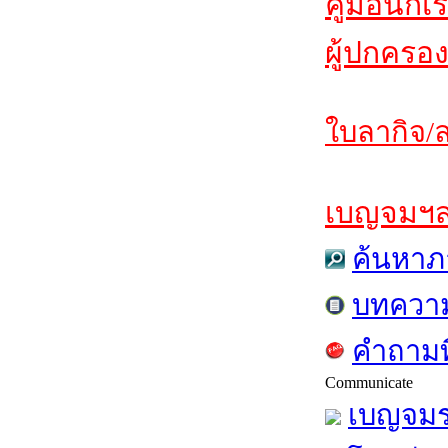
คู่มือนักเ
ผู้ปกครอง
ใบลากิจ/ล
เบญจมฯสาร
ค้นหาภ
บทควา
คำถามท
Communicate
เบญจมร