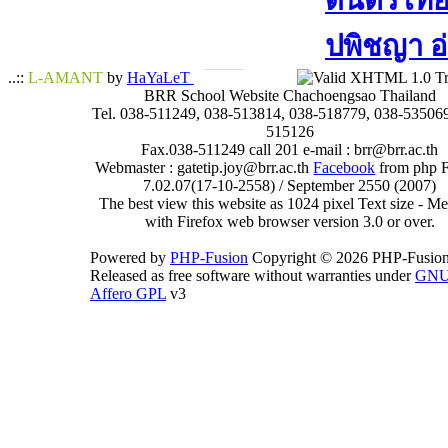
ดนตรีไทย​ 
ปพิชญา​ อ
..::
L-AMANT
by
HaYaLeT
BRR School Website Chachoengsao Thailand
Tel. 038-511249, 038-513814, 038-518779, 038-535069
515126
Fax.038-511249 call 201 e-mail : brr@brr.ac.th
Webmaster : gatetip.joy@brr.ac.th
Facebook
from php 
7.02.07(17-10-2558) / September 2550 (2007)
The best view this website as 1024 pixel Text size - 
with Firefox web browser version 3.0 or over.
Powered by
PHP-Fusion
Copyright © 2026 PHP-Fusion
Released as free software without warranties under
GN
Affero GPL
v3