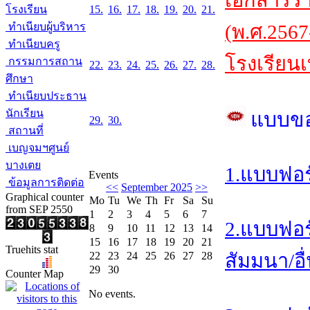
เอกสารร
โรงเรียน
15.
16.
17.
18.
19.
20.
21.
ทำเนียบผู้บริหาร
(พ.ศ.2567
ทำเนียบครู
โรงเรียนเ
กรรมการสถาน
22.
23.
24.
25.
26.
27.
28.
ศึกษา
ทำเนียบประธาน
นักเรียน
แบบข
29.
30.
สถานที่
เบญจมฯศูนย์
บางเตย
1.แบบฟอร
Events
ข้อมูลการติดต่อ
<<
September 2025
>>
Graphical counter
Mo
Tu
We
Th
Fr
Sa
Su
from SEP 2550
1
2
3
4
5
6
7
2.แบบฟอร
8
9
10
11
12
13
14
15
16
17
18
19
20
21
Truehits stat
22
23
24
25
26
27
28
สัมมนา/อื
29
30
Counter Map
No events.