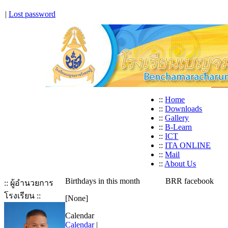
|
Lost password
::
Home
::
Downloads
::
Gallery
::
B-Learn
::
ICT
::
ITA ONLINE
::
Mail
::
About Us
Birthdays in this month
BRR facebook
:: ผู้อำนวยการ
โรงเรียน ::
[None]
Calendar
Calendar
|