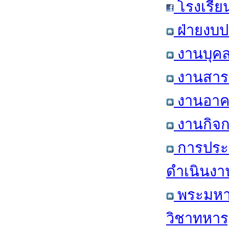
โรงเรีย
ฝ่ายงบป
งานบุคล
งานสารส
งานอาคา
งานกิจก
การประ
ดำเนินงา
พระมหาก
วิชาทหาร