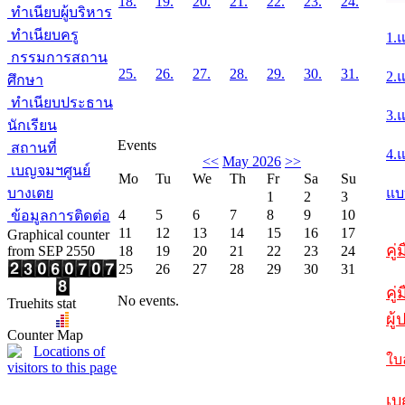
18.
19.
20.
21.
22.
23.
24.
ทำเนียบผู้บริหาร
ทำเนียบครู
1.
กรรมการสถาน
25.
26.
27.
28.
29.
30.
31.
2.
ศึกษา
ทำเนียบประธาน
3.
นักเรียน
Events
สถานที่
4.
<<
May 2026
>>
เบญจมฯศูนย์
Mo
Tu
We
Th
Fr
Sa
Su
บางเตย
แบ
1
2
3
4
5
6
7
8
9
10
ข้อมูลการติดต่อ
11
12
13
14
15
16
17
Graphical counter
คู
from SEP 2550
18
19
20
21
22
23
24
25
26
27
28
29
30
31
คู่
No events.
Truehits stat
ผู
Counter Map
ใบ
เบ