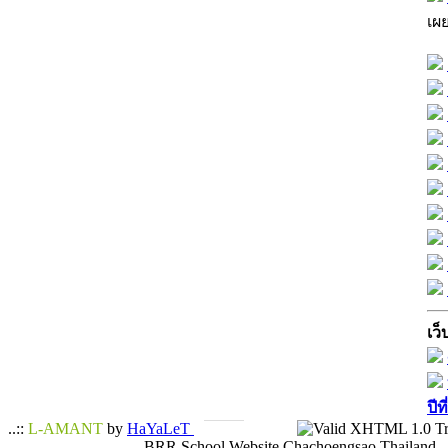
เผ
เว็
ปีท
..::
L-AMANT
by
HaYaLeT
BRR School Website Chachoengsao Thailand