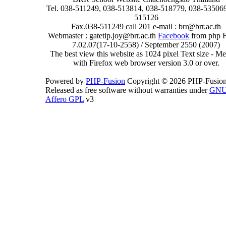
Tel. 038-511249, 038-513814, 038-518779, 038-535069
515126
Fax.038-511249 call 201 e-mail : brr@brr.ac.th
Webmaster : gatetip.joy@brr.ac.th
Facebook
from php 
7.02.07(17-10-2558) / September 2550 (2007)
The best view this website as 1024 pixel Text size - 
with Firefox web browser version 3.0 or over.
Powered by
PHP-Fusion
Copyright © 2026 PHP-Fusion
Released as free software without warranties under
GN
Affero GPL
v3