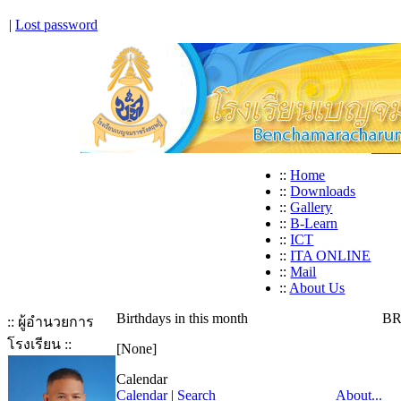
|
Lost password
::
Home
::
Downloads
::
Gallery
::
B-Learn
::
ICT
::
ITA ONLINE
::
Mail
::
About Us
Birthdays in this month
BR
:: ผู้อำนวยการ
โรงเรียน ::
[None]
Calendar
Calendar
|
Search
About...