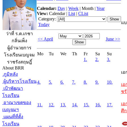
Calendar:
Day
|
Week
|
Month
|
Year
View:
Calendar
|
List
|
CList
Category:
แบ
Today
ว่าที่ ร.ต.เกชา
<< April
June >>
กลิ่นเพ็ง
ผู้อำนวยการ
Mo
Tu
We
Th
Fr
Sa
Su
โรงเรียนเบญจม
1.
2.
3.
ราชรังสฤษฎิ์
About BRR
เอ
ภูมิหลัง
ผู้บริหารโรงเรียน
4.
5.
6.
7.
8.
9.
10.
เอ
เป้าพัฒนา
ชรั
โรงเรียน
อาณาเขตของ
เอ
11.
12.
13.
14.
15.
16.
17.
เบญจมฯ
ศึ
แผนที่ที่ตั้ง
โรงเรียน