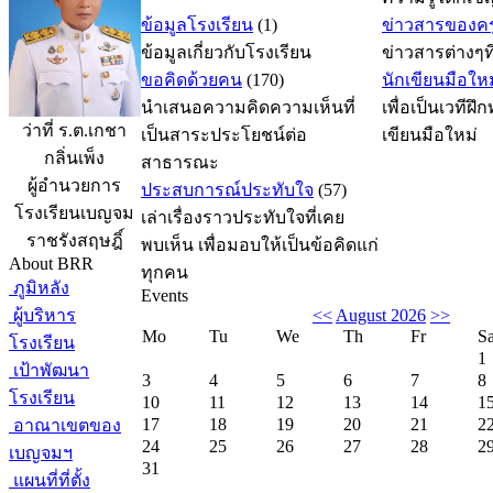
ข้อมูลโรงเรียน
(1)
ข่าวสารของคร
ข้อมูลเกี่ยวกับโรงเรียน
ข่าวสารต่างๆ
ขอคิดด้วยคน
(170)
นักเขียนมือใหม
นำเสนอความคิดความเห็นที่
เพื่อเป็นเวทีฝึ
ว่าที่ ร.ต.เกชา
เป็นสาระประโยชน์ต่อ
เขียนมือใหม่
กลิ่นเพ็ง
สาธารณะ
ผู้อำนวยการ
ประสบการณ์ประทับใจ
(57)
โรงเรียนเบญจม
เล่าเรื่องราวประทับใจที่เคย
ราชรังสฤษฎิ์
พบเห็น เพื่อมอบให้เป็นข้อคิดแก่
About BRR
ทุกคน
ภูมิหลัง
Events
ผู้บริหาร
<<
August 2026
>>
Mo
Tu
We
Th
Fr
S
โรงเรียน
1
เป้าพัฒนา
3
4
5
6
7
8
โรงเรียน
10
11
12
13
14
1
17
18
19
20
21
2
อาณาเขตของ
24
25
26
27
28
2
เบญจมฯ
31
แผนที่ที่ตั้ง