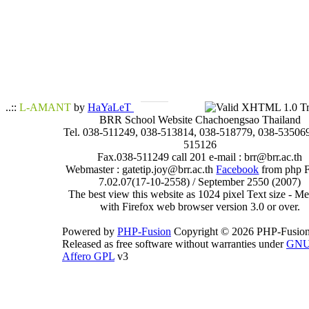
..::
L-AMANT
by
HaYaLeT
BRR School Website Chachoengsao Thailand
Tel. 038-511249, 038-513814, 038-518779, 038-535069
515126
Fax.038-511249 call 201 e-mail : brr@brr.ac.th
Webmaster : gatetip.joy@brr.ac.th
Facebook
from php 
7.02.07(17-10-2558) / September 2550 (2007)
The best view this website as 1024 pixel Text size - 
with Firefox web browser version 3.0 or over.
Powered by
PHP-Fusion
Copyright © 2026 PHP-Fusion
Released as free software without warranties under
GN
Affero GPL
v3