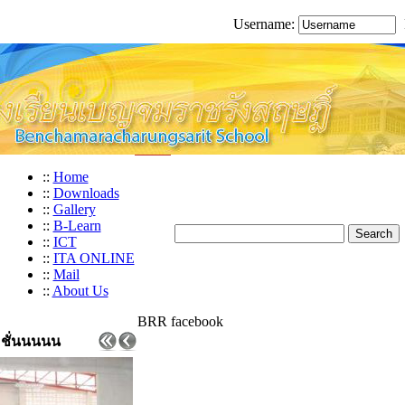
Username:
::
Home
::
Downloads
::
Gallery
::
B-Learn
::
ICT
::
ITA ONLINE
::
Mail
::
About Us
BRR facebook
คชั่นนนนน