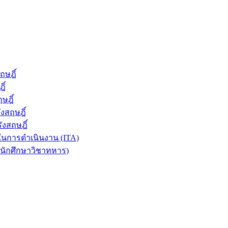
ษฎิ์
ิ์
ษฎิ์
งสฤษฎิ์
งสฤษฎิ์
นการดำเนินงาน (ITA)
นนักศึกษาวิชาทหาร)