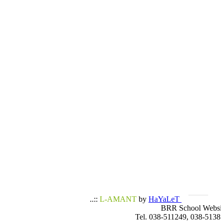
..::
L-AMANT
by
HaYaLeT
BRR School Websi
Tel. 038-511249, 038-5138