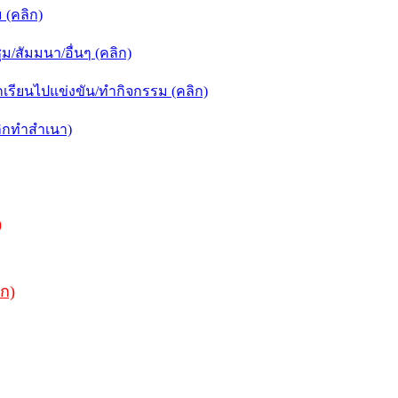
(คลิก)
สัมมนา/อื่นๆ (คลิก)
รียนไปแข่งขัน/ทำกิจกรรม (คลิก)
ิกทำสำเนา)
)
ิก)