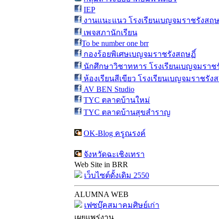
IEP
งานแนะแนว โรงเรียนเบญจมราชรังสฤษฎ
เพจสภานักเรียน
To be number one brr
กองร้อยพิเศษเบญจมราชรังสฤษฏิ์
นักศึกษาวิชาทหาร โรงเรียนเบญจมราชรั
ห้องเรียนสีเขียว โรงเรียนเบญจมราชรังส
AV BEN Studio
TYC ตลาดบ้านใหม่
TYC ตลาดบ้านสุขสำราญ
OK-Blog ครูณรงค์
จังหวัดฉะเชิงเทรา
Web Site in BRR
เว็บไซต์ดั้งเดิม 2550
ALUMNA WEB
เฟซบุ๊คสมาคมศิษย์เก่า
เผยแพร่งาน